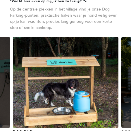
“Wacht hier even op mij, ik ben zo terug!” 🐾
Op de centrale plekken in het village vind je onze Dog
Parking-punten: praktische haken waar je hond veilig even
op je kan wachten, precies lang genoeg voor een korte
stop of snelle aankoop.