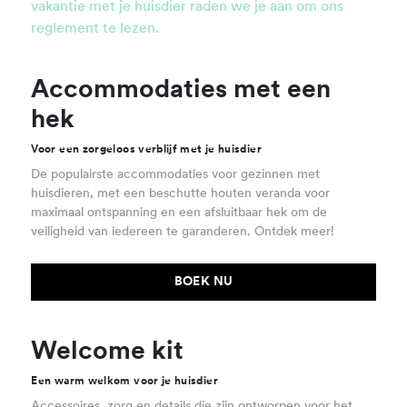
vakantie met je huisdier raden we je aan om ons
reglement te lezen.
Accommodaties met een
hek
Voor een zorgeloos verblijf met je huisdier
De populairste accommodaties voor gezinnen met
huisdieren, met een beschutte houten veranda voor
maximaal ontspanning en een afsluitbaar hek om de
veiligheid van iedereen te garanderen. Ontdek meer!
BOEK NU
Welcome kit
Een warm welkom voor je huisdier
Accessoires, zorg en details die zijn ontworpen voor het