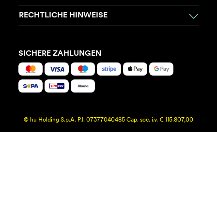
RECHTLICHE HINWEISE
SICHERE ZAHLUNGEN
© hu Holding S.p.A. P.I. 07377040485 Cap. soc. i.v. € 115.807,00