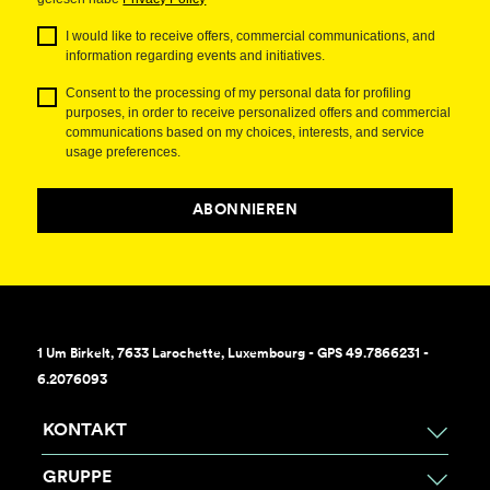
I would like to receive offers, commercial communications, and
information regarding events and initiatives.
Consent to the processing of my personal data for profiling
purposes, in order to receive personalized offers and commercial
communications based on my choices, interests, and service
usage preferences.
ABONNIEREN
1 Um Birkelt, 7633 Larochette, Luxembourg - GPS 49.7866231 -
6.2076093
KONTAKT
GRUPPE