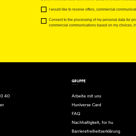
I would like to receive offers, commercial communicat
Consent to the processing of my personal data for pro
commercial communications based on my choices, int
GRUPPE
90 40
Arbeite mit uns
er
Huniverse Card
FAQ
Nachhaltigkeit, for hu
Barrierefreiheitserklärung