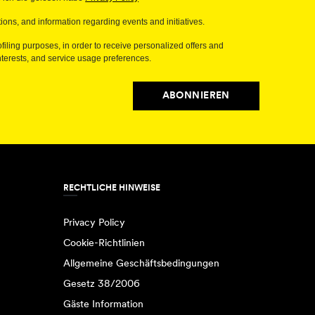
ions, and information regarding events and initiatives.
filing purposes, in order to receive personalized offers and
erests, and service usage preferences.
ABONNIEREN
RECHTLICHE HINWEISE
Privacy Policy
Cookie-Richtlinien
Allgemeine Geschäftsbedingungen
Gesetz 38/2006
Gäste Information