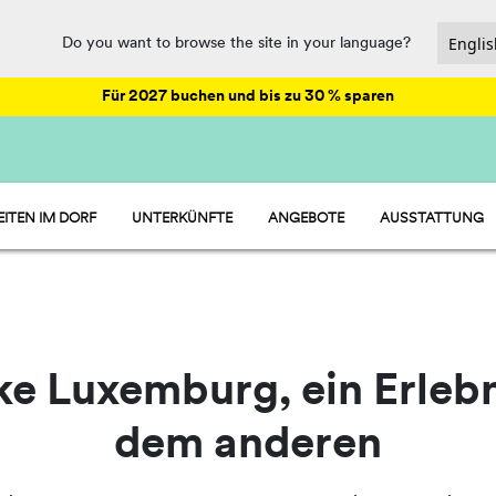
Do you want to browse the site in your language?
Für 2027 buchen und bis zu 30 % sparen
EITEN IM DORF
UNTERKÜNFTE
ANGEBOTE
AUSSTATTUNG
HU STAY
GASTRONOMIE 
HU CAMP
SPORT UND SPA
HU GLAMP
UNTERHALTUN
WASSERPARK
PET FRIENDLY
e Luxemburg, ein Erleb
dem anderen