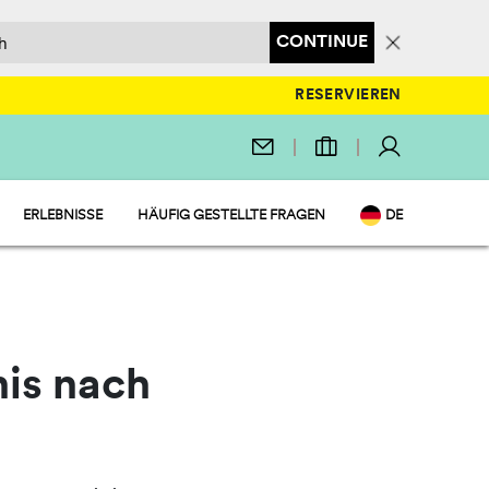
CONTINUE
RESERVIEREN
ERLEBNISSE
HÄUFIG GESTELLTE FRAGEN
DE
UND MARKT
EN
SS
IT
GSPROGRAMM
NL
FR
PL
nis nach