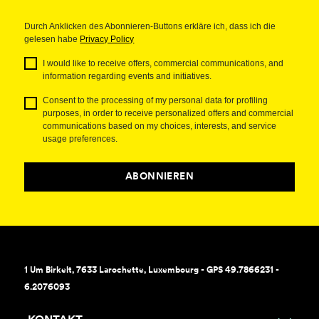
Durch Anklicken des Abonnieren-Buttons erkläre ich, dass ich die
gelesen habe
Privacy Policy
I would like to receive offers, commercial communications, and
information regarding events and initiatives.
Consent to the processing of my personal data for profiling
purposes, in order to receive personalized offers and commercial
communications based on my choices, interests, and service
usage preferences.
ABONNIEREN
1 Um Birkelt, 7633 Larochette, Luxembourg - GPS 49.7866231 -
6.2076093