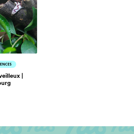
IENCES
eilleux |
ourg