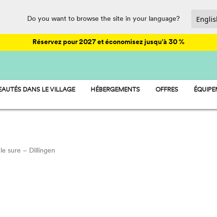
Do you want to browse the site in your language?
Réservez pour 2027 et économisez jusqu'à 30 %
AUTÉS DANS LE VILLAGE
HÉBERGEMENTS
OFFRES
ÉQUIP
HU STAY
ANIMA
HU CAMP
PARC A
HU GLAMP
RESTAU
SPORT
PET FR
le sure – Dillingen