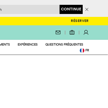
CONTINUE
RÉSERVER
EMENTS
EXPÉRIENCES
QUESTIONS FRÉQUENTES
TIONS
FR
QUATIQUE
EN
RATION ET MARCHÉ
IT
 ET AMUSEMENT
DE
IENDLY
NL
PL