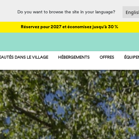
Do you want to browse the site in your language?
Réservez pour 2027 et économisez jusqu'à 30 %
AUTÉS DANS LE VILLAGE
HÉBERGEMENTS
OFFRES
ÉQUIP
HU STAY
ANIMA
HU CAMP
PARC A
HU GLAMP
RESTAU
SPORT
PET FR