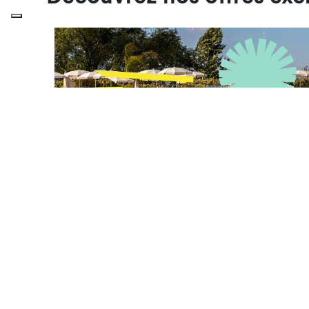
DE 28 JUILLET À 26 NOVEMBRE
Réservez pour 2027 et économisez
jusqu'à 30 %
La saison 2027 vous attend !Réservez maintenant et