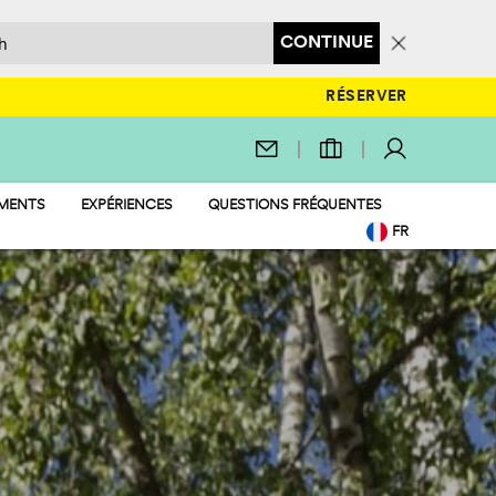
CONTINUE
RÉSERVER
EMENTS
EXPÉRIENCES
QUESTIONS FRÉQUENTES
TIONS
FR
QUATIQUE
EN
RATION ET MARCHÉ
IT
 ET AMUSEMENT
DE
IENDLY
NL
PL