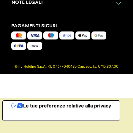
NOTE LEGALI
PAGAMENTI SICURI
© hu Holding S.p.A. P.I. 07377040485 Cap. soc. i.v. € 115.807,00
Le tue preferenze relative alla privacy
Informativa sulla raccolta