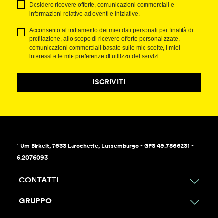
Desidero ricevere offerte, comunicazioni commerciali e
informazioni relative ad eventi e iniziative.
Acconsento al trattamento dei miei dati personali per finalità di
profilazione, allo scopo di ricevere offerte personalizzate,
comunicazioni commerciali basate sulle mie scelte, i miei
interessi e le mie preferenze di utilizzo dei servizi.
ISCRIVITI
1 Um Birkelt, 7633 Larochette, Lussemburgo - GPS 49.7866231 -
6.2076093
CONTATTI
GRUPPO