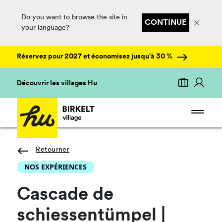
Do you want to browse the site in
CONTINUE
your language?
Réservez pour 2027 et économisez jusqu'à 30 %
Découvrir les villages Hu
Retourner
NOS EXPÉRIENCES
Cascade de
schiessentümpel |