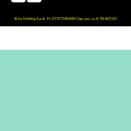
© hu Holding S.p.A. P.I. 07377040485 Cap. soc. i.v. € 115.807,00