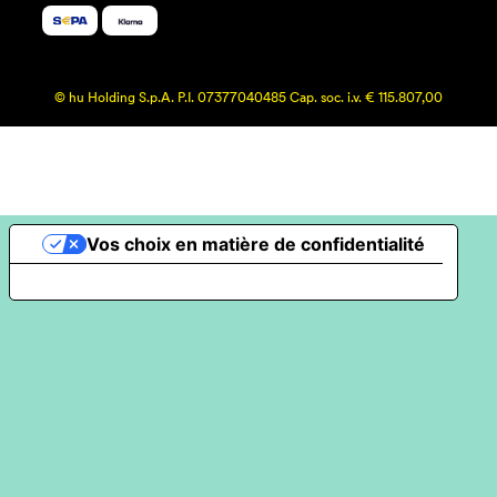
© hu Holding S.p.A. P.I. 07377040485 Cap. soc. i.v. € 115.807,00
Vos choix en matière de confidentialité
Notification lors de la collecte