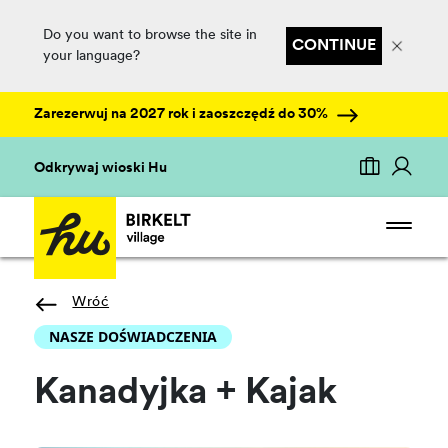
Do you want to browse the site in
CONTINUE
your language?
Zarezerwuj na 2027 rok i zaoszczędź do 30%
Odkrywaj wioski Hu
Wróć
NASZE DOŚWIADCZENIA
Kanadyjka + Kajak