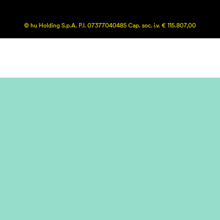
© hu Holding S.p.A. P.I. 07377040485 Cap. soc. i.v. € 115.807,00