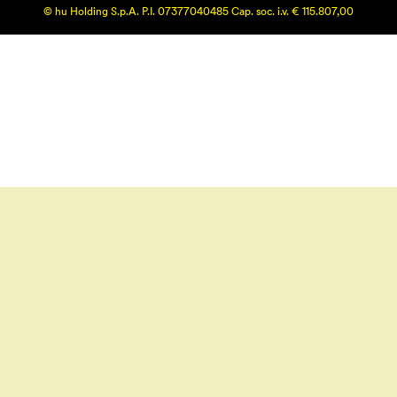
© hu Holding S.p.A. P.I. 07377040485 Cap. soc. i.v. € 115.807,00