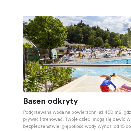
Basen odkryty
Podgrzewana woda na powierzchni aż 450 m2, gd
pływać i trenować. Twoje dzieci mogą się bawić 
bezpieczeństwie, głębokość wody wynosi od 15 d