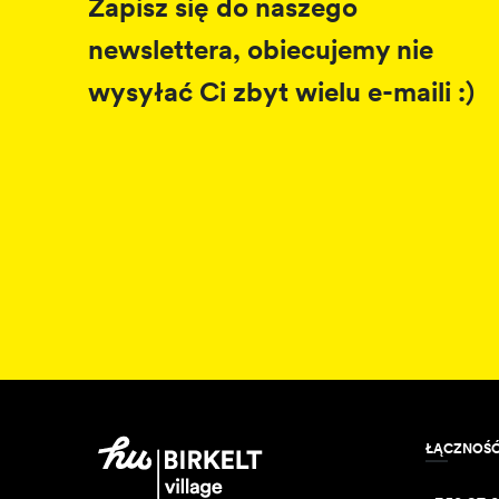
Zapisz się do naszego
newslettera, obiecujemy nie
wysyłać Ci zbyt wielu e-maili :)
ŁĄCZNOŚ