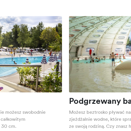
Podgrzewany ba
zie możesz swobodnie
Możesz beztrosko pływać na
w całkowitym
zjeżdżalnie wodne, które spr
o 30 cm.
ze swoją rodziną. Czy znasz 