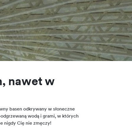
h, nawet w
łówny basen odkrywany w słoneczne
 podgrzewaną wodą i grami, w których
e nigdy Cię nie zmęczy!