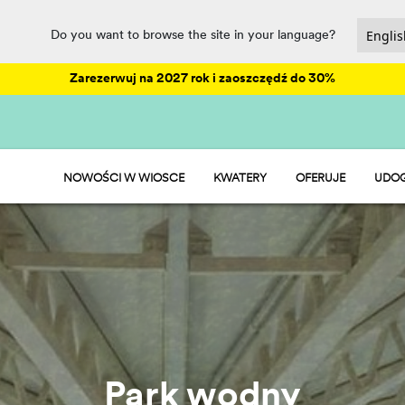
Do you want to browse the site in your language?
Zarezerwuj na 2027 rok i zaoszczędź do 30%
NOWOŚCI W WIOSCE
KWATERY
OFERUJE
UDOG
HU STAY
ANIM
HU CAMP
PARK
HU GLAMP
REST
SPOR
PET 
Park wodny