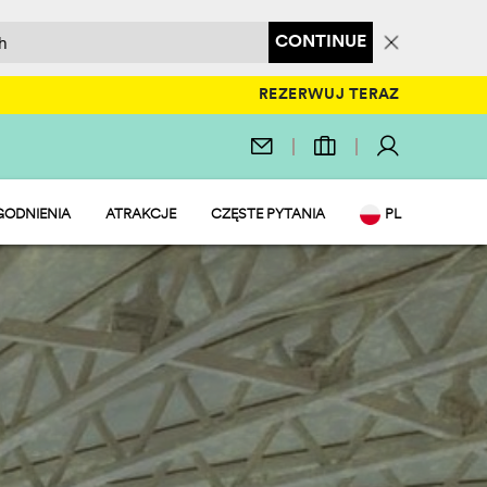
CONTINUE
REZERWUJ TERAZ
ODNIENIA
ATRAKCJE
CZĘSTE PYTANIA
PL
ACJE
EN
 WODNY
IT
AURACJE I SKLEP
DE
T I ZABAWA
NL
FRIENDLY
FR