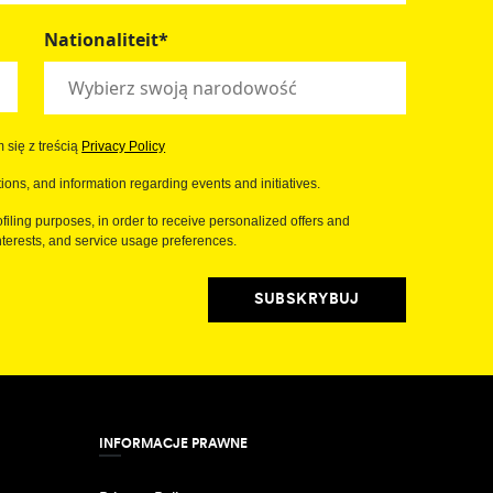
Nationaliteit*
 się z treścią
Privacy Policy
ions, and information regarding events and initiatives.
filing purposes, in order to receive personalized offers and
erests, and service usage preferences.
SUBSKRYBUJ
INFORMACJE PRAWNE