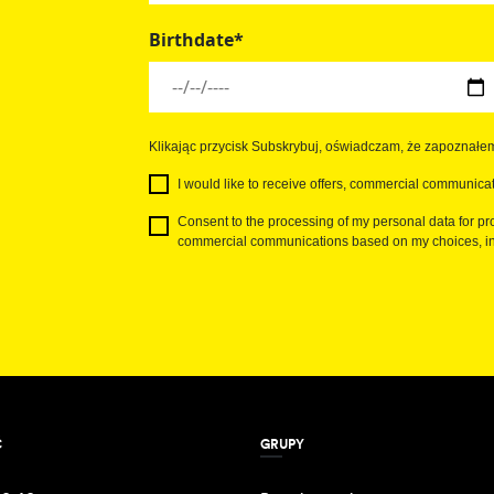
Birthdate*
Klikając przycisk Subskrybuj, oświadczam, że zapoznałem
I would like to receive offers, commercial communicat
Consent to the processing of my personal data for pro
commercial communications based on my choices, int
Ć
GRUPY