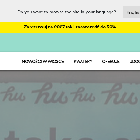
Do you want to browse the site in your language?
Zarezerwuj na 2027 rok i zaoszczędź do 30%
NOWOŚCI W WIOSCE
KWATERY
OFERUJE
UDOG
HU STAY
ANIM
HU CAMP
PARK
HU GLAMP
REST
SPOR
PET 