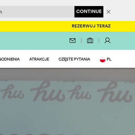
CONTINUE
REZERWUJ TERAZ
ODNIENIA
ATRAKCJE
CZĘSTE PYTANIA
PL
ACJE
EN
 WODNY
IT
AURACJE I SKLEP
DE
T I ZABAWA
NL
FRIENDLY
FR