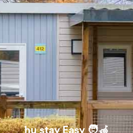
hu stay Easy 🧑‍🦽