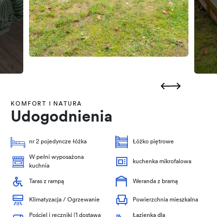
KOMFORT I NATURA
Udogodnienia
nr 2 pojedyncze łóżka
Łóżko piętrowe
W pełni wyposażona
kuchenka mikrofalowa
kuchnia
Taras z rampą
Weranda z bramą
Klimatyzacja / Ogrzewanie
Powierzchnia mieszkalna
Pościel i ręczniki (1 dostawa
Łazienka dla