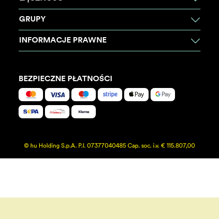
GRUPY
INFORMACJE PRAWNE
BEZPIECZNE PŁATNOŚCI
© hu Holding S.p.A. P.I. 07377040485 Cap. soc. i.v. € 115.807,00