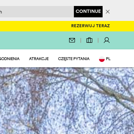
CONTINUE
REZERWUJ TERAZ
ODNIENIA
ATRAKCJE
CZĘSTE PYTANIA
PL
ACJE
EN
 WODNY
IT
AURACJE I SKLEP
DE
T I ZABAWA
NL
FRIENDLY
FR