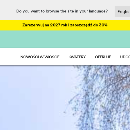
Do you want to browse the site in your language?
Zarezerwuj na 2027 rok i zaoszczędź do 30%
NOWOŚCI W WIOSCE
KWATERY
OFERUJE
UDOG
HU STAY
ANIM
HU CAMP
PARK
HU GLAMP
REST
SPOR
PET 