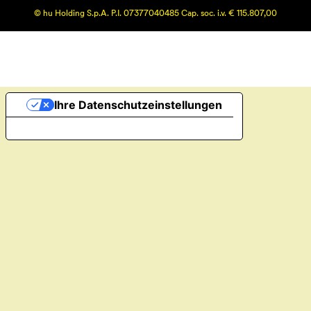
© hu Holding S.p.A. P.I. 07377040485 Cap. soc. i.v. € 115.807,00
Ihre Datenschutzeinstellungen
Hinweis bei Erhebung