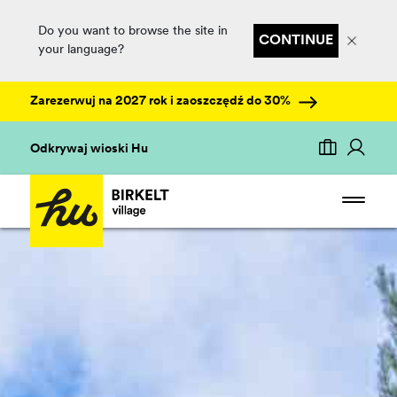
Do you want to browse the site in
CONTINUE
your language?
Zarezerwuj na 2027 rok i zaoszczędź do 30%
Odkrywaj wioski Hu