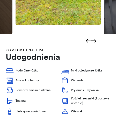
KOMFORT I NATURA
Udogodnienia
Podwójne łóżko
Nr 4 pojedyncze łóżka
Aneks kuchenny
Weranda
Powierzchnia mieszkalna
Prysznic i umywalka
Pościel i ręczniki (1 dostawa
Toaleta
w cenie)
Linia grzecznościowa
Wieszak