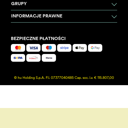
GRUPY
INFORMACJE PRAWNE
BEZPIECZNE PŁATNOŚCI
© hu Holding S.p.A. P.I. 07377040485 Cap. soc. i.v. € 115.807,00