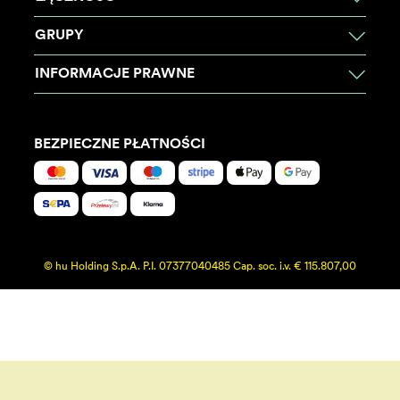
GRUPY
INFORMACJE PRAWNE
BEZPIECZNE PŁATNOŚCI
© hu Holding S.p.A. P.I. 07377040485 Cap. soc. i.v. € 115.807,00