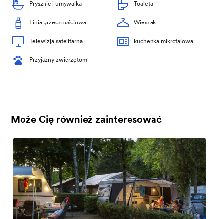
Prysznic i umywalka
Toaleta
Linia grzecznościowa
Wieszak
Telewizja satelitarna
kuchenka mikrofalowa
Przyjazny zwierzętom
Może Cię również zainteresować