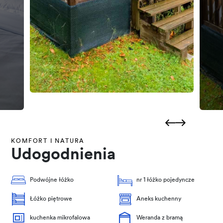
KOMFORT I NATURA
Udogodnienia
Podwójne łóżko
nr 1 łóżko pojedyncze
Łóżko piętrowe
Aneks kuchenny
kuchenka mikrofalowa
Weranda z bramą