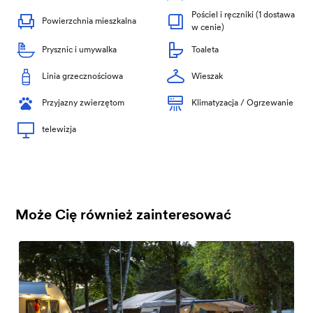
Pościel i ręczniki (1 dostawa
Powierzchnia mieszkalna
w cenie)
Prysznic i umywalka
Toaleta
Linia grzecznościowa
Wieszak
Przyjazny zwierzętom
Klimatyzacja / Ogrzewanie
telewizja
Może Cię również zainteresować