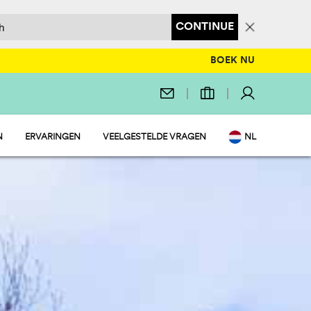
CONTINUE
BOEK NU
N
ERVARINGEN
VEELGESTELDE VRAGEN
NL
MENT
EN
 MARKET
IT
LEZIER
DE
FR
Y
PL