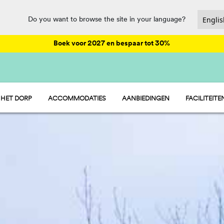
Do you want to browse the site in your language?
Boek voor 2027 en bespaar tot 30%
 HET DORP
ACCOMMODATIES
AANBIEDINGEN
FACILITEITE
HU STAY
ENTERTAIN
HU CAMP
HORECA EN
HU GLAMP
SPORT EN P
WATERPARK
PET FRIENDL