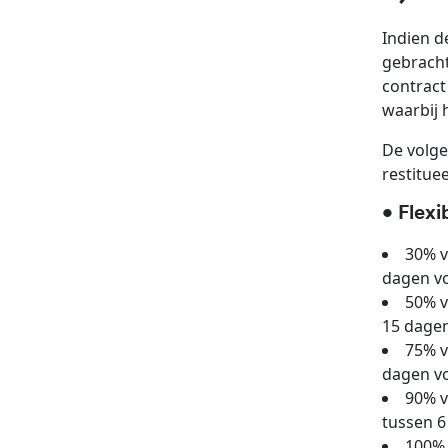
Indien d
gebracht
contract
waarbij 
De volge
restitue
• Flexi
30% v
dagen v
50% v
15 dagen
75% v
dagen vo
90% v
tussen 6
100% 