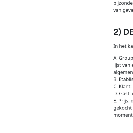
bijzonde
van geval
2) D
In het k
A. Group
lijst va
algemen
B. Etabl
C. Klant:
D. Gast:
E. Prijs
gekocht 
moment 