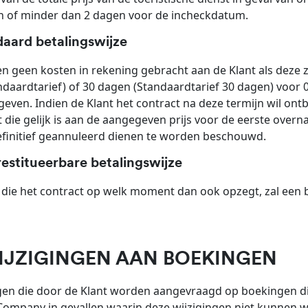
an of minder dan 2 dagen voor de incheckdatum.
daard betalingswijze
n geen kosten in rekening gebracht aan de Klant als deze z
ndaardtarief) of 30 dagen (Standaardtarief 30 dagen) voor 0
geven. Indien de Klant het contract na deze termijn wil on
 die gelijk is aan de aangegeven prijs voor de eerste over
definitief geannuleerd dienen te worden beschouwd.
restitueerbare betalingswijze
 die het contract op welk moment dan ook opzegt, zal een
WIJZIGINGEN AAN BOEKINGEN
gen die door de Klant worden aangevraagd op boekingen die a
mpany in gevallen waarin deze wijzigingen niet kunnen wo