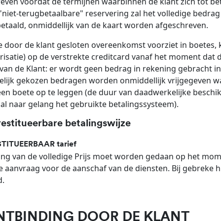
even voordat de termijnen waarbinnen de klant zich tot beta
"niet-terugbetaalbare" reservering zal het volledige bedrag
etaald, onmiddellijk van de kaart worden afgeschreven.
e door de klant gesloten overeenkomst voorziet in boetes
risatie) op de verstrekte creditcard vanaf het moment dat
van de Klant: er wordt geen bedrag in rekening gebracht in
elijk gekozen bedragen worden onmiddellijk vrijgegeven 
een boete op te leggen (de duur van daadwerkelijke beschik
 al naar gelang het gebruikte betalingssysteem).
restitueerbare betalingswijze
STITUEERBAAR tarief
ing van de volledige Prijs moet worden gedaan op het mo
 aanvraag voor de aanschaf van de diensten. Bij gebreke h
d.
ONTBINDING DOOR DE KLANT