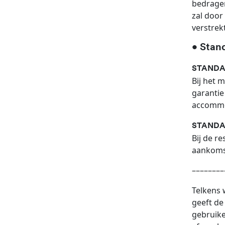
bedragen
zal door
verstrekt
• Stan
STANDAA
Bij het 
garantie
accommo
STANDAA
Bij de r
aankoms
––––––––
Telkens 
geeft de
gebruike