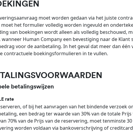
OEKINGEN
veringsaanvraag moet worden gedaan via het juiste contract
 moet het formulier volledig worden ingevuld en onderteke
ing van boekingen wordt alleen als volledig beschouwd, met
, wanneer Human Company een bevestiging naar de Klant stu
bedrag voor de aanbetaling. In het geval dat meer dan één v
 contractuele boekingsformulieren in te vullen.
BETALINGSVOORWAARDEN
bele betalingswijzen
E rate
reserveren, of bij het aanvragen van het bindende verzoek o
etaling, een bedrag ter waarde van 30% van de totale Prijs 
an 70% van de Prijs van de reservering, moet tenminste 30
vering worden voldaan via bankoverschrijving of creditcar