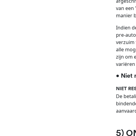
afgeschr
van een 
manier b
Indien d
pre-auto
verzuim 
alle mog
zijn om 
variëren
• Niet 
NIET RE
De betal
bindende
aanvaar
5) 