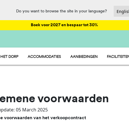
Do you want to browse the site in your language?
Boek voor 2027 en bespaar tot 30%
 HET DORP
ACCOMMODATIES
AANBIEDINGEN
FACILITEITE
HU STAY
ENTERTAIN
HU CAMP
HORECA EN
HU GLAMP
SPORT EN P
WATERPARK
PET FRIENDL
gemene voorwaarden
update: 05 March 2025
 voorwaarden van het verkoopcontract