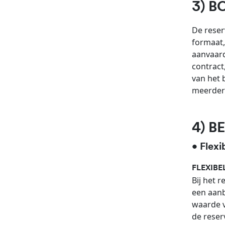
3) B
De reser
formaat,
aanvaard
contract
van het 
meerdere
4) 
• Flexi
FLEXIBEL
Bij het 
een aanb
waarde v
de reser