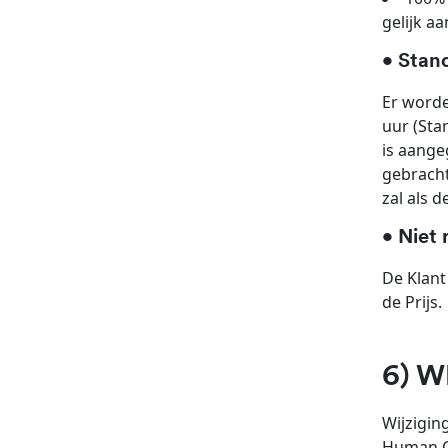
gelijk a
• Stan
Er worde
uur (Sta
is aange
gebracht
zal als 
• Niet 
De Klant
de Prijs.
6) 
Wijzigin
Human Co