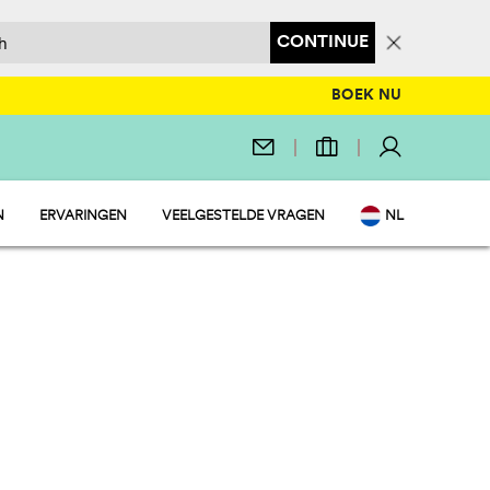
CONTINUE
BOEK NU
N
ERVARINGEN
VEELGESTELDE VRAGEN
NL
MENT
EN
 MARKET
IT
LEZIER
DE
FR
Y
PL