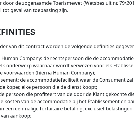
r door de zogenaamde Toerismewet (Wetsbesluit nr. 79\201
 tot geval van toepassing zijn.
EFINITIES
ader van dit contract worden de volgende definities gegeven
 Human Company: de rechtspersoon die de accommodatiedi
n elk onderwerp waarnaar wordt verwezen voor elk Etablis
e voorwaarden (hierna Human Company);
issement: de accommodatiefaciliteit waar de Consument zal v
 de koper, elke persoon die de dienst koopt;
 de persoon die profiteert van de door de Klant gekochte di
: de kosten van de accommodatie bij het Etablissement en a
in een eenmalige forfaitaire betaling, exclusief belasting
van aankoop;