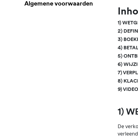
Algemene voorwaarden
Inh
1) WET
2) DEFIN
3) BOEK
4) BET
5) ONT
6) WIJ
7) VERP
8) KLA
9) VIDE
1) 
De verko
verleend