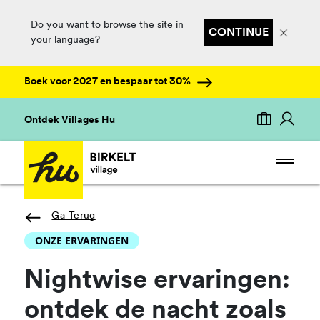
Do you want to browse the site in
CONTINUE
your language?
Boek voor 2027 en bespaar tot 30%
Ontdek Villages Hu
Ga Terug
ONZE ERVARINGEN
Nightwise ervaringen:
ontdek de nacht zoals