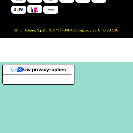
© hu Holding S.p.A. P.I. 07377040485 Cap. soc. i.v. € 115.807,00
Uw privacy-opties
Melding bij verzameling