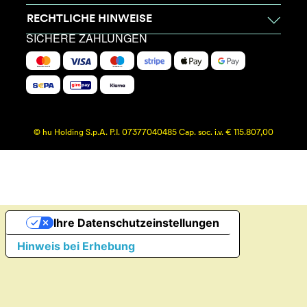
RECHTLICHE HINWEISE
SICHERE ZAHLUNGEN
© hu Holding S.p.A. P.I. 07377040485 Cap. soc. i.v. € 115.807,00
Ihre Datenschutzeinstellungen
Hinweis bei Erhebung