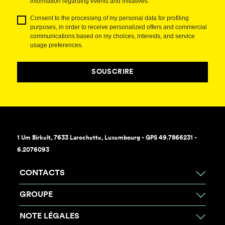
information regarding events and initiatives.
Consent to the processing of my personal data for profiling
purposes, in order to receive personalized offers and commercial
communications based on my choices, interests, and service
usage preferences.
SOUSCRIRE
1 Um Birkelt, 7633 Larochette, Luxembourg - GPS 49.7866231 -
6.2076093
CONTACTS
GROUPE
NOTE LÉGALES