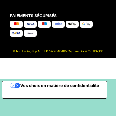
PAIEMENTS SÉCURISÉS
© hu Holding S.p.A. P.I. 07377040485 Cap. soc. i.v. € 115.807,00
Vos choix en matière de confidentialité
Notification lors de la collecte