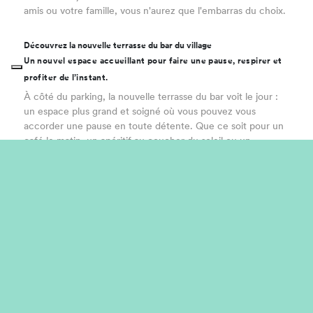
amis ou votre famille, vous n'aurez que l'embarras du choix.
Découvrez la nouvelle terrasse du bar du village
Un nouvel espace accueillant pour faire une pause, respirer et
profiter de l’instant.
À côté du parking, la nouvelle terrasse du bar voit le jour :
un espace plus grand et soigné où vous pouvez vous
accorder une pause en toute détente. Que ce soit pour un
café le matin, un apéritif au coucher du soleil ou un
moment à partager en famille, vous trouverez ici un cadre
encore plus confortable et agréable. Parce que chaque
moment de vos vacances mérite son espace spécial.
Le Nature hub est arrivé
Un nouvel espace où la nature s’explore, se crée et se vit.
Découvrez le nouveau Nature hub : un espace dédié aux
enfants et aux familles, pensé pour apprendre en s’amusant
et vivre la nature de près. Entre ateliers créatifs, activités en
plein air et moments de découverte, chaque journée