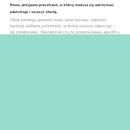
Nowa, przyjazna przestrzeń, w której możesz się zatrzymać,
odetchnąć i cieszyć chwilą.
Obok parkingu powstał nowy taras barowy: większa i
bardziej zadbana przestrzeń, w której możesz odpocząć i
się zrelaksować. Niezależnie czy to poranna kawa, aperitif o
zachodzie słońca czy chwila spędzona z rodziną –
znajdziesz tu jeszcze więcej komfortu i przyjemnej
atmosfery. Bo każdy moment Twoich wakacji zasługuje na
wyjątkowe miejsce.
Nadchodzi Nature hub
Nowa przestrzeń, w której naturę można odkrywać, tworzyć i
przeżywać.
Odkryj nowy Nature hub – przestrzeń stworzoną dla dzieci
i rodzin, aby uczyć się poprzez zabawę i poznawać naturę z
bliska. Dzięki kreatywnym warsztatom, aktywnościom na
świeżym powietrzu i chwilom odkrywania każdy dzień staje
się okazją do poznawania świata przyrody w angażujący i
interaktywny sposób.