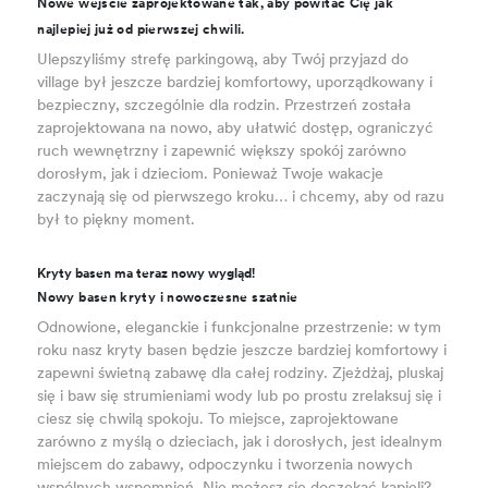
Nowe wejście zaprojektowane tak, aby powitać Cię jak
najlepiej już od pierwszej chwili.
Ulepszyliśmy strefę parkingową, aby Twój przyjazd do
village był jeszcze bardziej komfortowy, uporządkowany i
bezpieczny, szczególnie dla rodzin. Przestrzeń została
zaprojektowana na nowo, aby ułatwić dostęp, ograniczyć
ruch wewnętrzny i zapewnić większy spokój zarówno
dorosłym, jak i dzieciom. Ponieważ Twoje wakacje
zaczynają się od pierwszego kroku… i chcemy, aby od razu
był to piękny moment.
Kryty basen ma teraz nowy wygląd!
Nowy basen kryty i nowoczesne szatnie
Odnowione, eleganckie i funkcjonalne przestrzenie: w tym
roku nasz kryty basen będzie jeszcze bardziej komfortowy i
zapewni świetną zabawę dla całej rodziny. Zjeżdżaj, pluskaj
się i baw się strumieniami wody lub po prostu zrelaksuj się i
ciesz się chwilą spokoju. To miejsce, zaprojektowane
zarówno z myślą o dzieciach, jak i dorosłych, jest idealnym
miejscem do zabawy, odpoczynku i tworzenia nowych