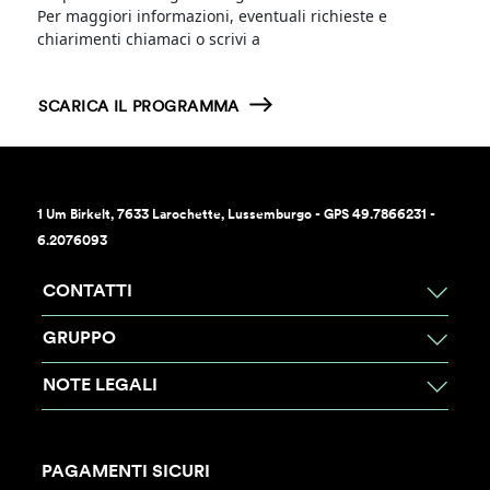
Per maggiori informazioni, eventuali richieste e
chiarimenti chiamaci o scrivi a
loyalty@humancompany.com
SCARICA IL PROGRAMMA
1 Um Birkelt, 7633 Larochette, Lussemburgo - GPS 49.7866231 -
6.2076093
CONTATTI
GRUPPO
NOTE LEGALI
PAGAMENTI SICURI