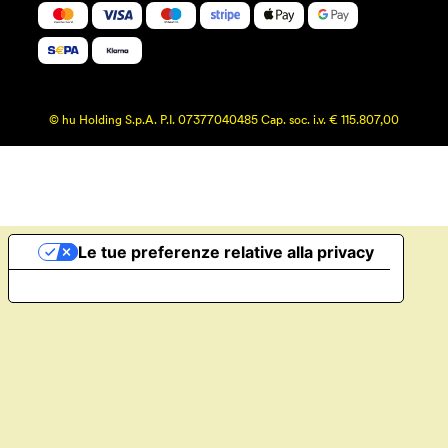
© hu Holding S.p.A. P.I. 07377040485 Cap. soc. i.v. € 115.807,00
Le tue preferenze relative alla privacy
Informativa sulla raccolta