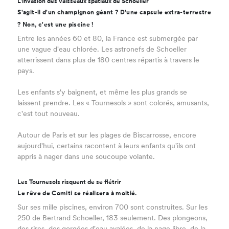
L'invasion des vaisseaux spatiaux de Schoeller
S'agit-il d'un champignon géant ? D'une capsule extra-terrestre
? Non, c'est une piscine !
Entre les années 60 et 80, la France est submergée par
une vague d'eau chlorée. Les astronefs de Schoeller
atterrissent dans plus de 180 centres répartis à travers le
pays.
Les enfants s'y baignent, et même les plus grands se
laissent prendre. Les « Tournesols » sont colorés, amusants,
c'est tout nouveau.
Autour de Paris et sur les plages de Biscarrosse, encore
aujourd'hui, certains racontent à leurs enfants qu'ils ont
appris à nager dans une soucoupe volante.
Les Tournesols risquent de se flétrir
Le rêve de Comiti se réalisera à moitié.
Sur ses mille piscines, environ 700 sont construites. Sur les
250 de Bertrand Schoeller, 183 seulement. Des plongeons,