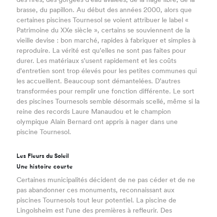
des rires, des gorgées d'eau avalées, de la nage libre, de la
brasse, du papillon. Au début des années 2000, alors que
certaines piscines Tournesol se voient attribuer le label «
Patrimoine du XXe siècle », certains se souviennent de la
vieille devise : bon marché, rapides à fabriquer et simples à
reproduire. La vérité est qu'elles ne sont pas faites pour
durer. Les matériaux s'usent rapidement et les coûts
d'entretien sont trop élevés pour les petites communes qui
les accueillent. Beaucoup sont démantelées. D'autres
transformées pour remplir une fonction différente. Le sort
des piscines Tournesols semble désormais scellé, même si la
reine des records Laure Manaudou et le champion
olympique Alain Bernard ont appris à nager dans une
piscine Tournesol.
Les Fleurs du Soleil
Une histoire courte
Certaines municipalités décident de ne pas céder et de ne
pas abandonner ces monuments, reconnaissant aux
piscines Tournesols tout leur potentiel. La piscine de
Lingolsheim est l'une des premières à refleurir. Des