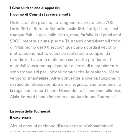
I Girasoli rischiano di appassire
Il sogno di Comiti si avvera a metà.
Delle sue mille piscine, ne vengono realizzate circa 700.
Delle 250 di Bernard Schoeller, solo 183. Tuffi, risate, sorsi
d’acqua finiti in gola, stile libero, rana, farfalla. Nei primi anni
2000, mentre alcune piscine Tournesol conquistano il titolo
di “Patrimonio del XX secolo”, qualcuno ricorda il vecchio
motto: economiche, veloci da realizzare e semplici da
riprodurre. La verità è che non sono fatte per durare. I
materiali si usurano rapidamente e i costi di mantenimento
sono troppo alti per i piccoli comuni che le ospitano. Molte
vengono smantellate. Altre convertite a diversa funzione. Il
destino dei Girasoli sembra ormai segnato, anche se persino
la regina dei record Laure Manaudou e il campione olimpico
Alain Bernard hanno imparato a nuotare in una Tournesol.
La presa delle Tournesol
Breve storia
Alcuni comuni decidono di non cedere all’abbandono di