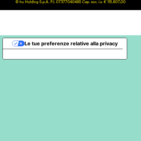
© hu Holding S.p.A. P.I. 07377040485 Cap. soc. i.v. € 115.807,00
Le tue preferenze relative alla privacy
Informativa sulla raccolta