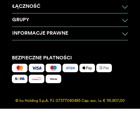
ŁĄCZNOŚĆ
GRUPY
INFORMACJE PRAWNE
BEZPIECZNE PŁATNOŚCI
© hu Holding S.p.A. P.I. 07377040485 Cap. soc. i.v. € 115.807,00