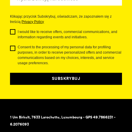
Klikając przycisk Subskrybuj, oświadczam, że zapoznałem się z
treścią
Privacy Policy
I would like to receive offers, commercial communications, and
information regarding events and initiatives.
Consent to the processing of my personal data for profiling
purposes, in order to receive personalized offers and commercial
communications based on my choices, interests, and service
usage preferences.
SUBSKRYBUJ
1 Um Birkelt, 7633 Larochette, Luxembourg - GPS 49.7866231 -
6.2076093