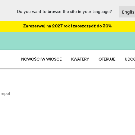
Do you want to browse the site in your language?
Zarezerwuj na 2027 rok i zaoszczędź do 30%
NOWOŚCI W WIOSCE
KWATERY
OFERUJE
UDOG
HU STAY
ANIM
HU CAMP
PARK
HU GLAMP
REST
SPOR
PET 
ümpel