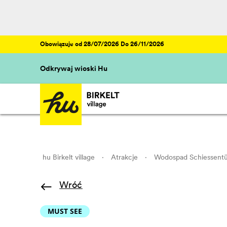
Obowiązuje od 28/07/2026 Do 26/11/2026
Odkrywaj wioski Hu
hu Birkelt village
·
Atrakcje
·
Wodospad Schiessent
Wróć
MUST SEE