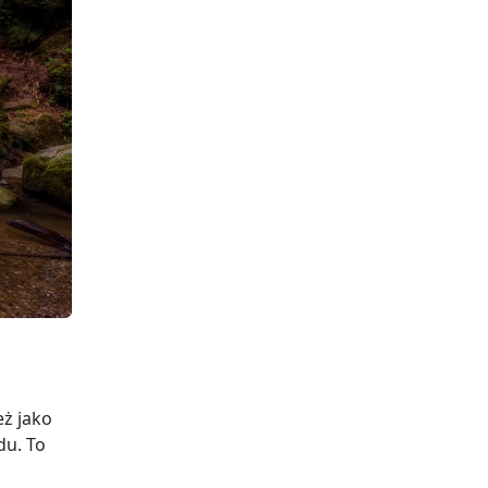
eż jako
du. To