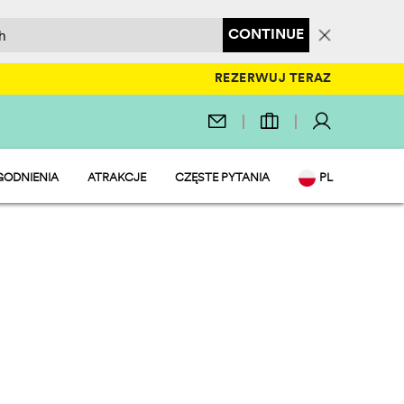
CONTINUE
REZERWUJ TERAZ
ODNIENIA
ATRAKCJE
CZĘSTE PYTANIA
PL
ACJE
EN
 WODNY
IT
AURACJE I SKLEP
DE
T I ZABAWA
NL
FRIENDLY
FR