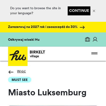
Do you want to browse the site in
CONTINUE
your language?
Zarezerwuj na 2027 rok i zaoszczędź do 30%
Odkrywaj wioski Hu
Wróć
MUST SEE
Miasto Luksemburg