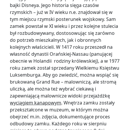
bajki Disneya. Jego historia sięga czasów
rzymskich – już w IV wieku n.e. znajdował się w
tym miejscu rzymski posterunek wojskowy. Sam
zamek powstał w XI wieku i przez kolejne stulecia
był rozbudowywany, dostosowując się zarówno
do potrzeb mieszkalnych, jak i obronnych
kolejnych właścicieli. W 1417 roku przeszedł na
własność dynastii Orańskiej-Nassau (panującej
obecnie w Holandii rodziny królewskiej), a w 1977
roku zamek został sprzedany Wielkiemu Księstwu
Luksemburga. Aby go zwiedzić, można wspiąć się
brukowaną Grand Rue – malowniczą, ale stromą
uliczką, ale można też wybrać ciekawą i
zapewniającą malownicze widoki przejażdżkę
wyciągiem kanapowym
. Wnętrza zamku zostały
przekształcone w muzeum, w którym można
obejrzeć m.in. zdjęcia, dokumentujące proces
odbudowy zamku. Każdego roku w sierpniu