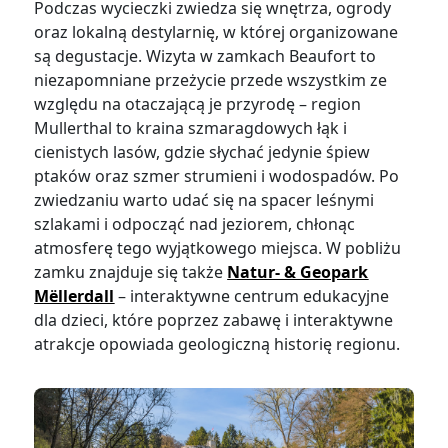
Podczas wycieczki zwiedza się wnętrza, ogrody
oraz lokalną destylarnię, w której organizowane
są degustacje. Wizyta w zamkach Beaufort to
niezapomniane przeżycie przede wszystkim ze
względu na otaczającą je przyrodę – region
Mullerthal to kraina szmaragdowych łąk i
cienistych lasów, gdzie słychać jedynie śpiew
ptaków oraz szmer strumieni i wodospadów. Po
zwiedzaniu warto udać się na spacer leśnymi
szlakami i odpocząć nad jeziorem, chłonąc
atmosferę tego wyjątkowego miejsca. W pobliżu
zamku znajduje się także
Natur- & Geopark
Mëllerdall
– interaktywne centrum edukacyjne
dla dzieci, które poprzez zabawę i interaktywne
atrakcje opowiada geologiczną historię regionu.