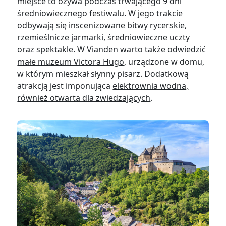
miejsce to ożywa podczas
trwającego 9 dni
średniowiecznego festiwalu
. W jego trakcie
odbywają się inscenizowane bitwy rycerskie,
rzemieślnicze jarmarki, średniowieczne uczty
oraz spektakle. W Vianden warto także odwiedzić
małe muzeum Victora Hugo
, urządzone w domu,
w którym mieszkał słynny pisarz. Dodatkową
atrakcją jest imponująca
elektrownia wodna,
również otwarta dla zwiedzających
.