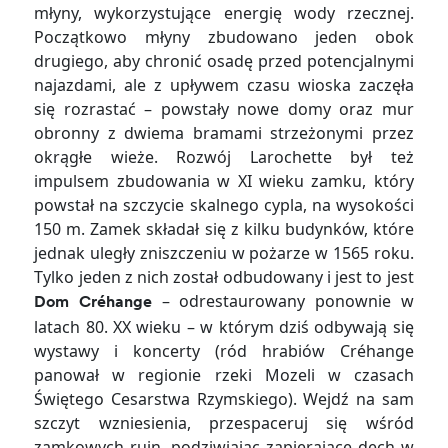
młyny, wykorzystujące energię wody rzecznej.
Początkowo młyny zbudowano jeden obok
drugiego, aby chronić osadę przed potencjalnymi
najazdami, ale z upływem czasu wioska zaczęła
się rozrastać – powstały nowe domy oraz mur
obronny z dwiema bramami strzeżonymi przez
okrągłe wieże. Rozwój Larochette był też
impulsem zbudowania w XI wieku zamku, który
powstał na szczycie skalnego cypla, na wysokości
150 m. Zamek składał się z kilku budynków, które
jednak uległy zniszczeniu w pożarze w 1565 roku.
Tylko jeden z nich został odbudowany i jest to jest
– odrestaurowany ponownie w
Dom Créhange
latach 80. XX wieku – w którym dziś odbywają się
wystawy i koncerty (ród hrabiów Créhange
panował w regionie rzeki Mozeli w czasach
Świętego Cesarstwa Rzymskiego). Wejdź na sam
szczyt wzniesienia, przespaceruj się wśród
zamkowych ruin, podziwiając zapierające dech w