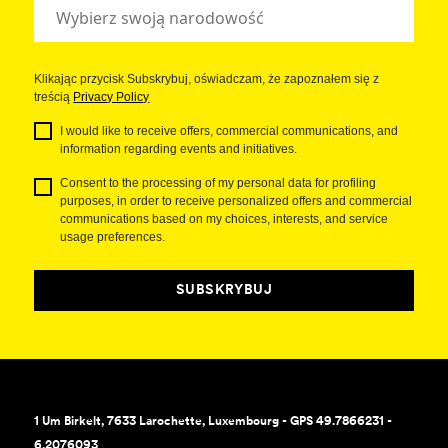
Klikając przycisk Subskrybuj, oświadczam, że zapoznałem się z
treścią
Privacy Policy
I would like to receive offers, commercial communications, and
information regarding events and initiatives.
Consent to the processing of my personal data for profiling
purposes, in order to receive personalized offers and commercial
communications based on my choices, interests, and service
usage preferences.
SUBSKRYBUJ
1 Um Birkelt, 7633 Larochette, Luxembourg - GPS 49.7866231 -
6.2076093