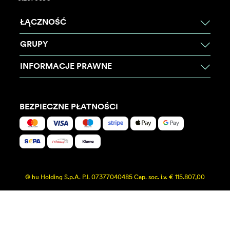
ŁĄCZNOŚĆ
GRUPY
INFORMACJE PRAWNE
BEZPIECZNE PŁATNOŚCI
© hu Holding S.p.A. P.I. 07377040485 Cap. soc. i.v. € 115.807,00