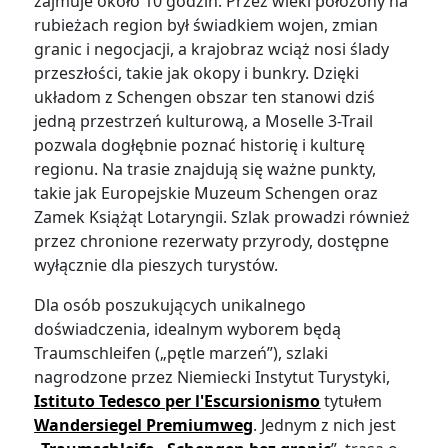
zajmuje około 10 godzin. Przez wieki położony na
rubieżach region był świadkiem wojen, zmian
granic i negocjacji, a krajobraz wciąż nosi ślady
przeszłości, takie jak okopy i bunkry. Dzięki
układom z Schengen obszar ten stanowi dziś
jedną przestrzeń kulturową, a Moselle 3-Trail
pozwala dogłębnie poznać historię i kulturę
regionu. Na trasie znajdują się ważne punkty,
takie jak Europejskie Muzeum Schengen oraz
Zamek Książąt Lotaryngii. Szlak prowadzi również
przez chronione rezerwaty przyrody, dostępne
wyłącznie dla pieszych turystów.
Dla osób poszukujących unikalnego
doświadczenia, idealnym wyborem będą
Traumschleifen („pętle marzeń”), szlaki
nagrodzone przez Niemiecki Instytut Turystyki,
Istituto Tedesco per l'Escursionismo
tytułem
Wandersiegel Premiumweg
. Jednym z nich jest