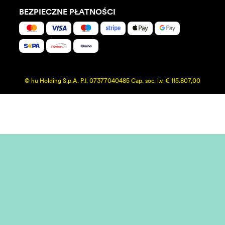
BEZPIECZNE PŁATNOŚCI
© hu Holding S.p.A. P.I. 07377040485 Cap. soc. i.v. € 115.807,00