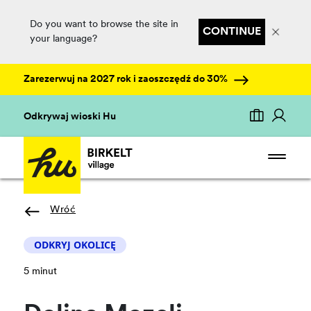
Do you want to browse the site in
CONTINUE
your language?
Zarezerwuj na 2027 rok i zaoszczędź do 30%
Odkrywaj wioski Hu
Wróć
ODKRYJ OKOLICĘ
5 minut