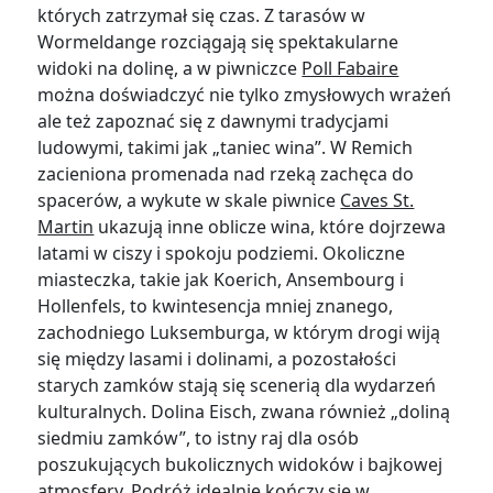
których zatrzymał się czas. Z tarasów w
Wormeldange rozciągają się spektakularne
widoki na dolinę, a w piwniczce
Poll Fabaire
można doświadczyć nie tylko zmysłowych wrażeń
ale też zapoznać się z dawnymi tradycjami
ludowymi, takimi jak „taniec wina”. W Remich
zacieniona promenada nad rzeką zachęca do
spacerów, a wykute w skale piwnice
Caves St.
Martin
ukazują inne oblicze wina, które dojrzewa
latami w ciszy i spokoju podziemi. Okoliczne
miasteczka, takie jak Koerich, Ansembourg i
Hollenfels, to kwintesencja mniej znanego,
zachodniego Luksemburga, w którym drogi wiją
się między lasami i dolinami, a pozostałości
starych zamków stają się scenerią dla wydarzeń
kulturalnych. Dolina Eisch, zwana również „doliną
siedmiu zamków”, to istny raj dla osób
poszukujących bukolicznych widoków i bajkowej
atmosfery. Podróż idealnie kończy się w