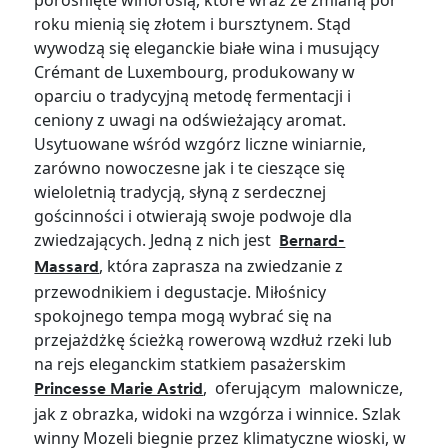
porośnięte winoroślą, które wraz ze zmianą pór
roku mienią się złotem i bursztynem. Stąd
wywodzą się eleganckie białe wina i musujący
Crémant de Luxembourg, produkowany w
oparciu o tradycyjną metodę fermentacji i
ceniony z uwagi na odświeżający aromat.
Usytuowane wśród wzgórz liczne winiarnie,
zarówno nowoczesne jak i te cieszące się
wieloletnią tradycją, słyną z serdecznej
gościnności i otwierają swoje podwoje dla
zwiedzających. Jedną z nich jest
Bernard-
, która zaprasza na zwiedzanie z
Massard
przewodnikiem i degustacje. Miłośnicy
spokojnego tempa mogą wybrać się na
przejażdżkę ścieżką rowerową wzdłuż rzeki lub
na rejs eleganckim statkiem pasażerskim
, oferującym malownicze,
Princesse Marie Astrid
jak z obrazka, widoki na wzgórza i winnice. Szlak
winny Mozeli biegnie przez klimatyczne wioski, w