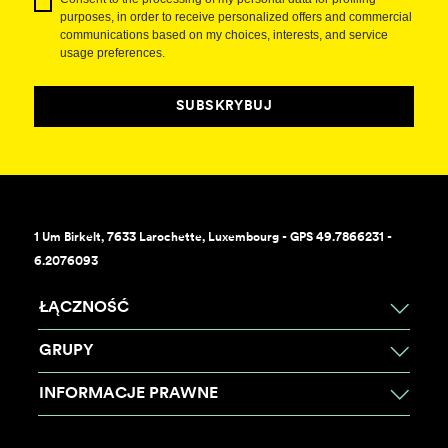
purposes, in order to receive personalized offers and commercial
communications based on my choices, interests, and service
usage preferences.
SUBSKRYBUJ
1 Um Birkelt, 7633 Larochette, Luxembourg - GPS 49.7866231 -
6.2076093
ŁĄCZNOŚĆ
GRUPY
INFORMACJE PRAWNE