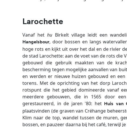
Larochette
Vanaf het
hu
Birkelt village leidt een wan
, door bossen en langs watervalle
Hangelsbour
hoge rots en kijkt uit over het dal en de rivier d
de stad Larochette: aan de voet van de rots d
gebouwd die gebruik maakten van de krach
bescherming tegen mogelijke aanvallen van buiten
en werden er nieuwe huizen gebouwd en een
torens. Met de oprichting van het dorp Laroc
rotspunt die het gebied domineerde vanaf ee
meerdere gebouwen, die in 1565 door een
gerestaureerd, in de jaren '80: het
Huis van 
plaatsvinden (de graven van Créhange beheersten
Klim naar de top, wandel tussen de muren, gen
bossen, en pauzeer daarna bij het café, terwijl 