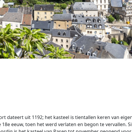
t dateert uit 1192; het kasteel is tientallen keren van eige
18e eeuw, toen het werd verlaten en begon te vervallen. S
ordig is het kasteel van Pasen tot november geopend voor