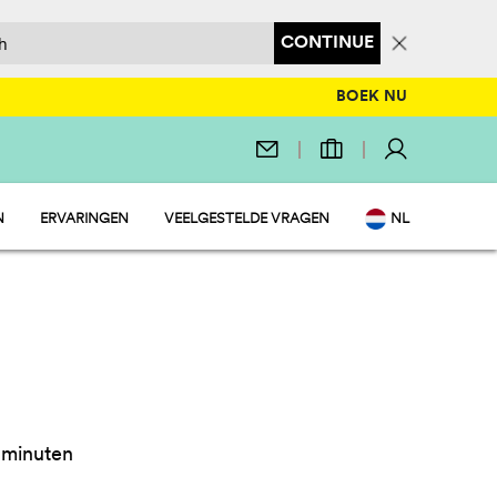
CONTINUE
BOEK NU
N
ERVARINGEN
VEELGESTELDE VRAGEN
NL
MENT
EN
 MARKET
IT
LEZIER
DE
FR
Y
PL
 minuten