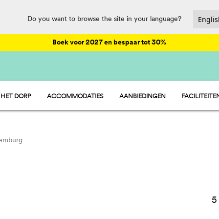
Do you want to browse the site in your language?
Boek voor 2027 en bespaar tot 30%
 HET DORP
ACCOMMODATIES
AANBIEDINGEN
FACILITEITE
HU STAY
ENTERTAIN
HU CAMP
HORECA EN
HU GLAMP
SPORT EN P
WATERPARK
xemburg
PET FRIENDL
5