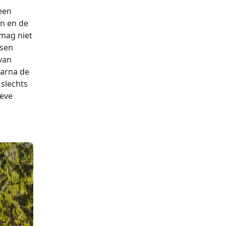
een
in en de
 mag niet
ssen
van
aarna de
 slechts
ieve