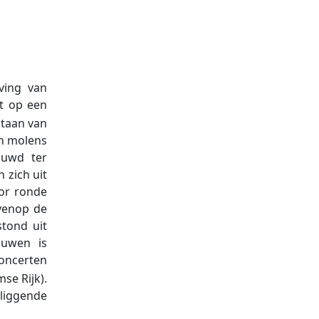
ving van
t op een
tstaan van
en molens
ouwd ter
 zich uit
or ronde
venop de
tond uit
ouwen is
oncerten
se Rijk).
mliggende