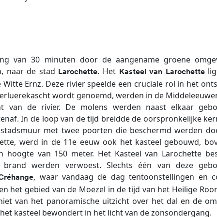
deling van 30 minuten door de aangename groene omge
n, naar de stad
. Het
lig
Larochette
Kasteel van Larochette
e Witte Ernz. Deze rivier speelde een cruciale rol in het on
ie Verluerekascht wordt genoemd, werden in de Middeleeuw
t van de rivier. De molens werden naast elkaar geb
af. In de loop van de tijd breidde de oorspronkelijke kern
 stadsmuur met twee poorten die beschermd werden do
hette, werd in de 11e eeuw ook het kasteel gebouwd, bo
n hoogte van 150 meter. Het Kasteel van Larochette bes
 brand werden verwoest. Slechts één van deze geb
, waar vandaag de dag tentoonstellingen en c
Créhange
 het gebied van de Moezel in de tijd van het Heilige Room
iet van het panoramische uitzicht over het dal en de o
je het kasteel bewondert in het licht van de zonsondergang.