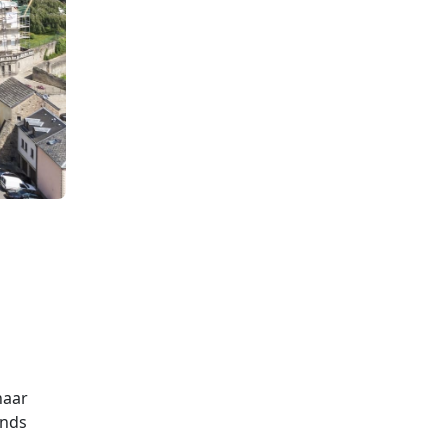
naar
inds