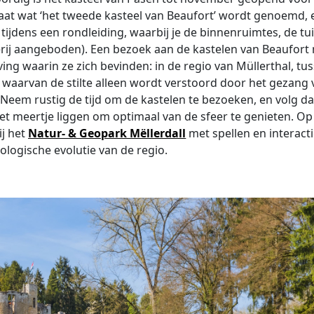
aat wat ‘het tweede kasteel van Beaufort’ wordt genoemd, 
tijdens een rondleiding, waarbij je de binnenruimtes, de tu
verij aangeboden). Een bezoek aan de kastelen van Beaufort
ng waarin ze zich bevinden: in de regio van Müllerthal, tu
aarvan de stilte alleen wordt verstoord door het gezang 
 Neem rustig de tijd om de kastelen te bezoeken, en volg d
t meertje liggen om optimaal van de sfeer te genieten. Op
ij het
Natur- & Geopark Mëllerdall
met spellen en interact
ologische evolutie van de regio.