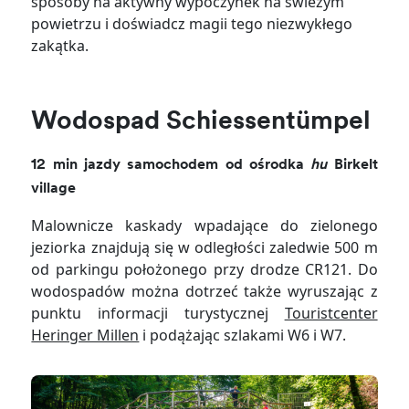
sposoby na aktywny wypoczynek na świeżym
powietrzu i doświadcz magii tego niezwykłego
zakątka.
Wodospad Schiessentümpel
12 min jazdy samochodem od ośrodka
hu
Birkelt
village
Malownicze kaskady wpadające do zielonego
jeziorka znajdują się w odległości zaledwie 500 m
od parkingu położonego przy drodze CR121. Do
wodospadów można dotrzeć także wyruszając z
punktu informacji turystycznej
Touristcenter
Heringer Millen
i podążając szlakami W6 i W7.