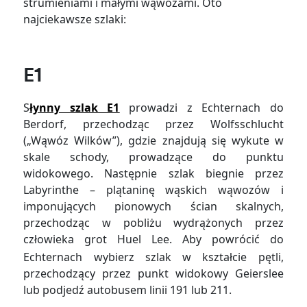
strumieniami i małymi wąwozami. Oto
najciekawsze szlaki:
E1
S
łynny szlak E1
prowadzi z Echternach do
Berdorf, przechodząc przez Wolfsschlucht
(„Wąwóz Wilków”), gdzie znajdują się wykute w
skale schody, prowadzące do punktu
widokowego. Następnie szlak biegnie przez
Labyrinthe – plątaninę wąskich wąwozów i
imponujących pionowych ścian skalnych,
przechodząc w pobliżu wydrążonych przez
człowieka grot
Huel Lee. Aby powrócić do
Echternach wybierz szlak w kształcie pętli,
przechodzący przez punkt widokowy Geierslee
lub podjedź autobusem linii 191 lub 211.