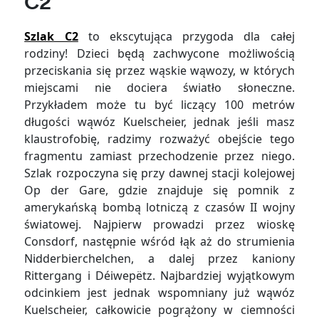
C2
Szlak C2
to ekscytująca przygoda dla całej
rodziny! Dzieci będą zachwycone możliwością
przeciskania się przez wąskie wąwozy, w których
miejscami nie dociera światło słoneczne.
Przykładem może tu być liczący 100 metrów
długości wąwóz Kuelscheier, jednak jeśli masz
klaustrofobię, radzimy rozważyć obejście tego
fragmentu zamiast przechodzenie przez niego.
Szlak rozpoczyna się przy dawnej stacji kolejowej
Op der Gare, gdzie znajduje się pomnik z
amerykańską bombą lotniczą z czasów II wojny
światowej. Najpierw prowadzi przez wioskę
Consdorf, następnie wśród łąk aż do strumienia
Nidderbierchelchen, a dalej przez kaniony
Rittergang i Déiwepëtz. Najbardziej wyjątkowym
odcinkiem jest jednak wspomniany już wąwóz
Kuelscheier, całkowicie pogrążony w ciemności