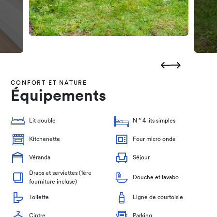
CONFORT ET NATURE
Équipements
Lit double
N ° 4 lits simples
Kitchenette
Four micro onde
Véranda
Séjour
Draps et serviettes (1ère
Douche et lavabo
fourniture incluse)
Toilette
Ligne de courtoisie
Cintre
Parking