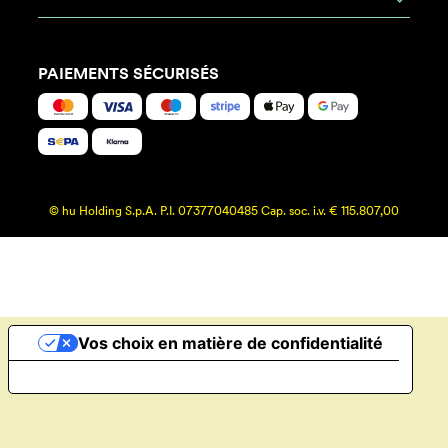
PAIEMENTS SÉCURISÉS
© hu Holding S.p.A. P.I. 07377040485 Cap. soc. i.v. € 115.807,00
Vos choix en matière de confidentialité
Notification lors de la collecte