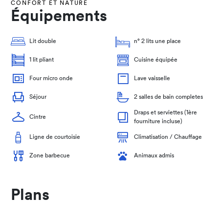
CONFORT ET NATURE
Équipements
Lit double
n° 2 lits une place
1 lit pliant
Cuisine équipée
Four micro onde
Lave vaisselle
Séjour
2 salles de bain completes
Draps et serviettes (1ère
Cintre
fourniture incluse)
Ligne de courtoisie
Climatisation / Chauffage
Zone barbecue
Animaux admis
Plans