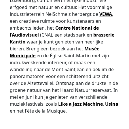
Luxemburg, combineert het rijke industriële
erfgoed met natuur en cultuur. Het voormalige
industrieterrein NeiSchmelz herbergt de
VEWA
,
een creatieve ruimte voor kunstenaars en
ambachtslieden, het
Centre National de
l’Audiovisuel
(CNA), een stadspark en
brasserie
Kantin
waar je kunt genieten van heerlijke
bieren. Breng een bezoek aan het
Musée
Municipale
en de Église Saint-Martin met zijn
indrukwekkende interieur, of maak een
wandeling naar de Mont SaintJean en beklim de
panoramatoren voor een schitterend uitzicht
over de Alzettevallei. Ontsnap aan de drukte in de
groene natuur van het Haard Natuurreservaat. In
mei en juni kun je genieten van verschillende
muziekfestivals, zoals
Like a Jazz Machine
,
Usina
en het Fête de la Musique.