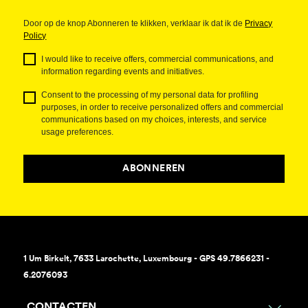
Door op de knop Abonneren te klikken, verklaar ik dat ik de
Privacy
Policy
I would like to receive offers, commercial communications, and
information regarding events and initiatives.
Consent to the processing of my personal data for profiling
purposes, in order to receive personalized offers and commercial
communications based on my choices, interests, and service
usage preferences.
ABONNEREN
1 Um Birkelt, 7633 Larochette, Luxembourg - GPS 49.7866231 -
6.2076093
CONTACTEN