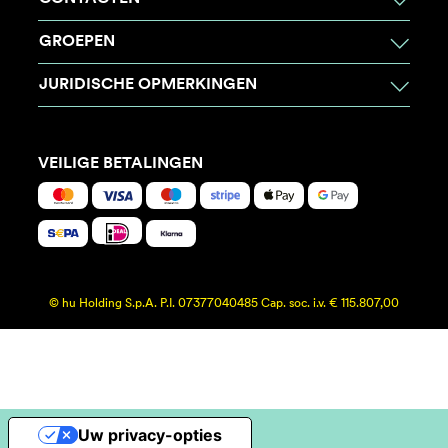
GROEPEN
JURIDISCHE OPMERKINGEN
VEILIGE BETALINGEN
© hu Holding S.p.A. P.I. 07377040485 Cap. soc. i.v. € 115.807,00
Uw privacy-opties