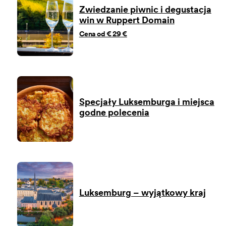
Zwiedzanie piwnic i degustacja
win w Ruppert Domain
Cena od € 29 €
Specjały Luksemburga i miejsca
godne polecenia
Luksemburg – wyjątkowy kraj