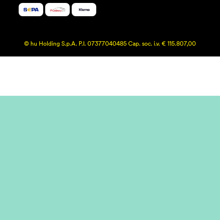
© hu Holding S.p.A. P.I. 07377040485 Cap. soc. i.v. € 115.807,00