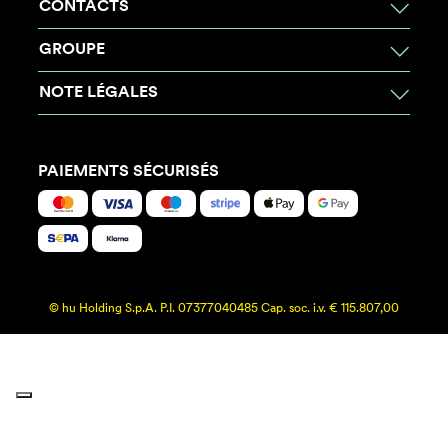
CONTACTS
GROUPE
NOTE LÉGALES
PAIEMENTS SÉCURISÉS
© hu Holding S.p.A. P.I. 07377040485 Cap. soc. i.v. € 115.807,00